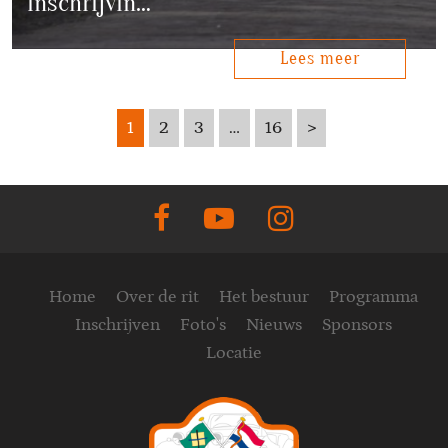
inschrijvin…
Lees meer
1
2
3
…
16
>
Home
Over de rit
Het bestuur
Programma
Inschrijven
Foto's
Nieuws
Sponsors
Locatie