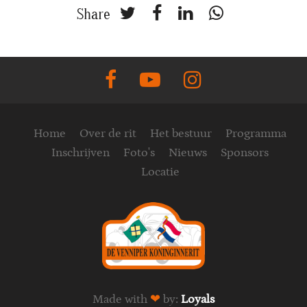
Share
Home
Over de rit
Het bestuur
Programma
Inschrijven
Foto's
Nieuws
Sponsors
Locatie
Made with
❤
by:
Loyals