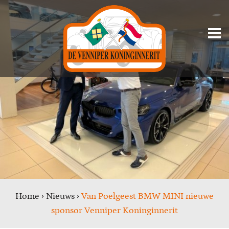
Home
›
Nieuws
›
Van Poelgeest BMW MINI nieuwe
sponsor Venniper Koninginnerit