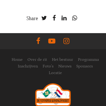
Share
Home
Over de rit
Het bestuur
Programma
Inschrijven
Foto's
Nieuws
Sponsors
Locatie