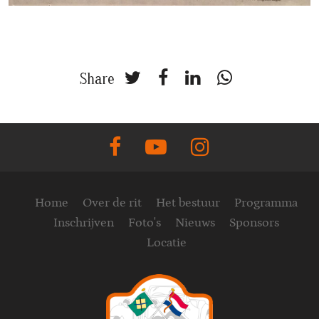
Share
Home
Over de rit
Het bestuur
Programma
Inschrijven
Foto's
Nieuws
Sponsors
Locatie